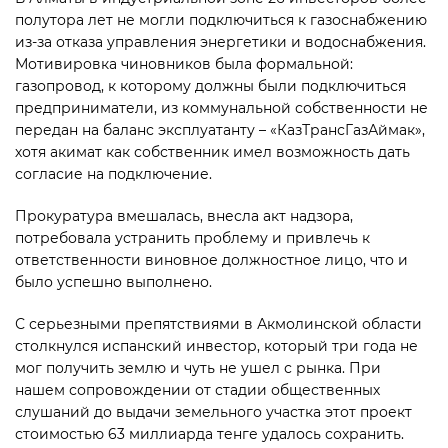
полутора лет не могли подключиться к газоснабжению
из-за отказа управления энергетики и водоснабжения.
Мотивировка чиновников была формальной:
газопровод, к которому должны были подключиться
предприниматели, из коммунальной собственности не
передан на баланс эксплуатанту – «КазТранс­ГазАймак»,
хотя акимат как собственник имел возможность дать
согласие на подключение.
Прокуратура вмешалась, внесла акт надзора,
потребовала устранить проблему и привлечь к
ответственности виновное должностное лицо, что и
было успешно выполнено.
С серьезными препятствия­ми в Акмолинской области
столк­нулся испанский инвестор, который три года не
мог получить землю и чуть не ушел с рынка. При
нашем сопровождении от стадии общественных
слушаний до выдачи земельного участка этот проект
стои­мостью 63 миллиарда тенге удалось сохранить.